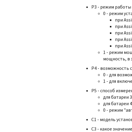
P3 - режим работы 
0 - режим уст
при Ass
при Assi
при Assi
при Assi
при Ass
1 - режим мо
мощность, в 
P4 - возможность с
0 - для возмо
1 - для вклю
P5 - способ измер
для батареи 36
для батареи 48
0 - режим "ав
C1 - модель устано
C3 - какое значени