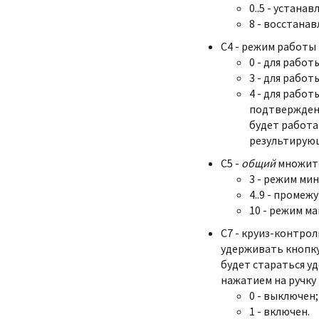
0..5 - устан
8 - восстана
С4 - режим работы 
0 - для работ
3 -
для работы
4 - для работ
подтверждени
будет работ
результирую
C5 -
общий
множите
3 - режим ми
4..9 - промеж
10 - режим м
С7 - круиз-контрол
удерживать кнопку
будет стараться у
нажатием на ручку 
0 - выключен;
1 - включен.