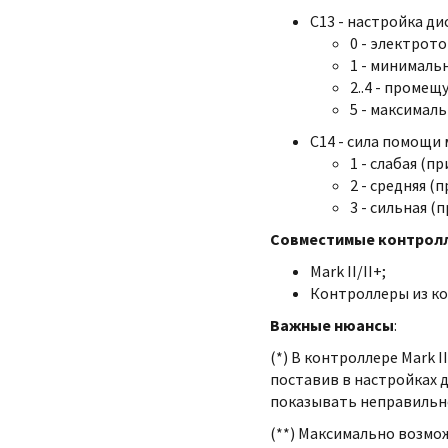
С13 - настройка д
0 -
электрото
1 - минималь
2..4 - промещ
5 - максимал
C14 - сила помощи
1 - слабая (пр
2 - средняя
(п
3 - сильная (п
Совместимые контрол
Mark II/II+;
Контроллеры из к
Важные нюансы
:
(*) В контроллере Mark 
поставив в настройках 
показывать неправильно
(**) Максимально возмо