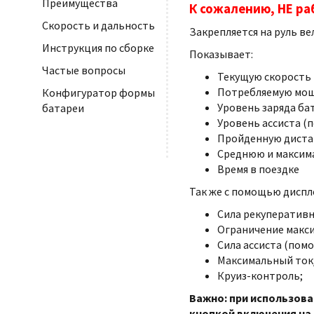
Преимущества
К сожалению, НЕ ра
Скорость и дальность
Закрепляется на руль ве
Инструкция по сборке
Показывает:
Частые вопросы
Текущую скорость (
Потребляемую мощн
Конфигуратор формы
Уровень заряда бат
батареи
Уровень ассиста (
Пройденную дистан
Среднюю и максим
Время в поездке
Так же с помощью диспл
Сила рекуператив
Ограничение макси
Сила ассиста (пом
Максимальный ток
Круиз-контроль;
Важно: при использова
кнопкой включения на п