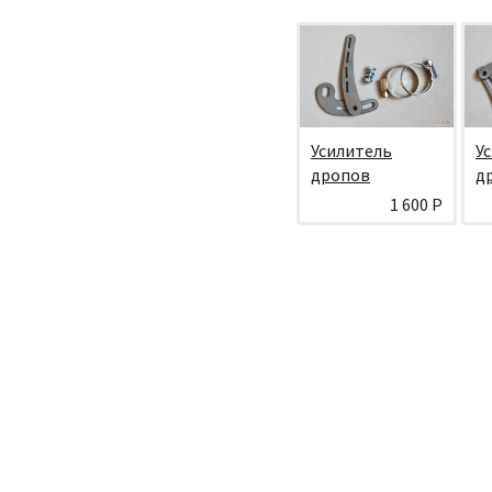
Усилитель
У
дропов
д
1 600 Р