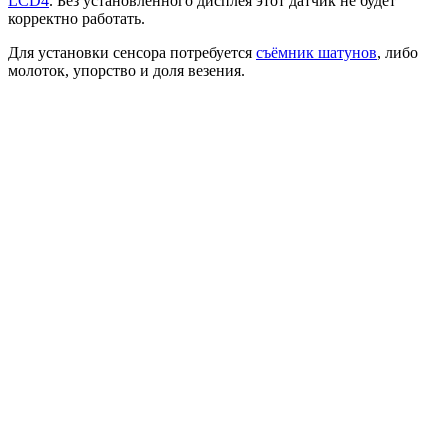
LCD4
. Без установленного дисплея этот датчик не будет
корректно работать.
Для установки сенсора потребуется
съёмник шатунов
, либо
молоток, упорство и доля везения.