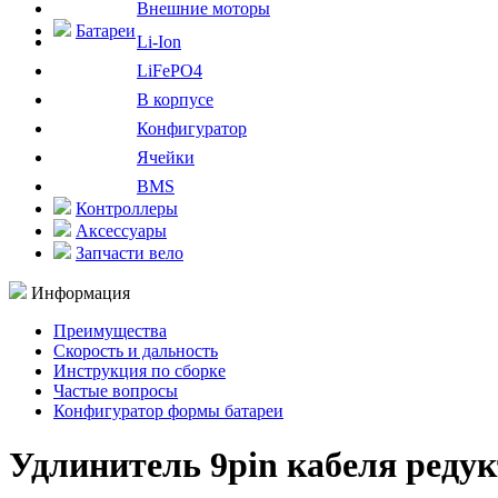
Внешние моторы
Батареи
Li-Ion
LiFePO4
В корпусе
Конфигуратор
Ячейки
BMS
Контроллеры
Аксессуары
Запчасти вело
Информация
Преимущества
Скорость и дальность
Инструкция по сборке
Частые вопросы
Конфигуратор формы батареи
Удлинитель 9pin кабеля реду