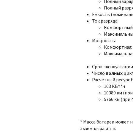
Полный заряд:
Полный разряд
Ёмкость (номинальна
Ток разряда:
Комфортный:
Максимальный
Мощность:
Комфортная: 
Максимальная
Срок эксплуатации:
Число
полных
цикл
Расчётный ресурс 
103 КВт*ч
10380 км (при
5766 км (при 
* Масса батареи может 
экземпляра и т.п.