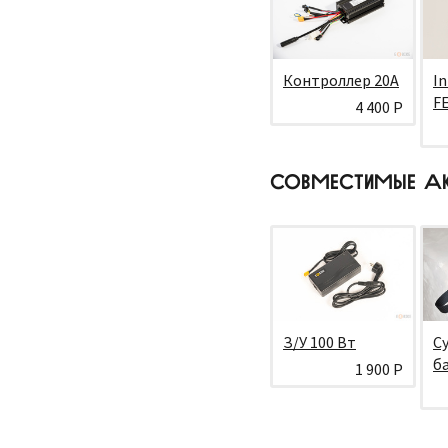
Контроллер 20А
In
F
4 400 Р
СОВМЕСТИМЫЕ А
З/У 100 Вт
С
б
1 900 Р