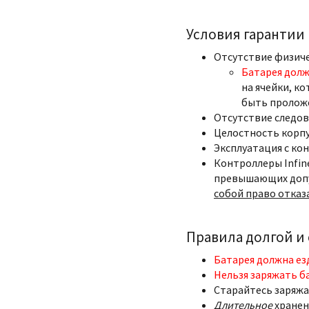
Условия гарантии
Отсутствие физич
Батарея долж
на ячейки, ко
быть пролож
Отсутствие следов
Целостность корпу
Эксплуатация с ко
Контроллеры Infin
превышающих допу
собой право отказ
Правила долгой и
Батарея должна ез
Нельзя заряжать б
Старайтесь заряжа
Длительное
хранен