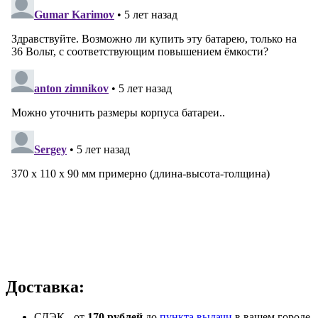
Доставка:
СДЭК - от
170 рублей
до
пункта выдачи
в вашем городе