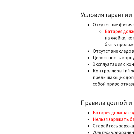
Условия гарантии
Отсутствие физич
Батарея долж
на ячейки, ко
быть пролож
Отсутствие следов
Целостность корпу
Эксплуатация с ко
Контроллеры Infin
превышающих допу
собой право отказ
Правила долгой и
Батарея должна ез
Нельзя заряжать б
Старайтесь заряжа
Длительное
хранен