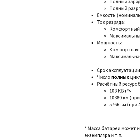
Полный заряд:
Полный разряд
Ёмкость (номинальна
Ток разряда:
Комфортный:
Максимальный
Мощность:
Комфортная: 
Максимальная
Срок эксплуатации:
Число
полных
цикл
Расчётный ресурс 
103 КВт*ч
10380 км (при
5766 км (при 
* Масса батареи может 
экземпляра и т.п.