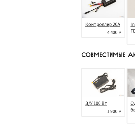
Контроллер 20А
In
F
4 400 Р
СОВМЕСТИМЫЕ А
З/У 100 Вт
С
б
1 900 Р