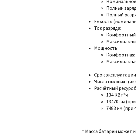
Номинальное:
Полный заряд:
Полный разряд
Ёмкость (номинальна
Ток разряда:
Комфортный:
Максимальный
Мощность:
Комфортная: 
Максимальная
Срок эксплуатации:
Число
полных
цикл
Расчётный ресурс 
134 КВт*ч
13470 км (при
7483 км (при 
* Масса батареи может 