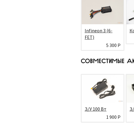
Infineon 3 (6-
К
FET)
5 300 Р
СОВМЕСТИМЫЕ А
З/У 100 Вт
З/
1 900 Р