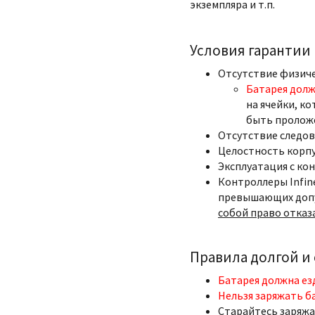
экземпляра и т.п.
Условия гарантии
Отсутствие физич
Батарея долж
на ячейки, ко
быть пролож
Отсутствие следов
Целостность корпу
Эксплуатация с ко
Контроллеры Infin
превышающих допу
собой право отказ
Правила долгой и
Батарея должна ез
Нельзя заряжать б
Старайтесь заряжа