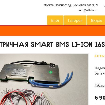
Москва,
Зеленоград, Сосновая аллея, 9
info@e4bike.ru
Блог
Галерея
Видео
РИЧНАЯ SMART BMS LI-ION 16
ЕСТЬ
Надеж
балан
Габар
6 9