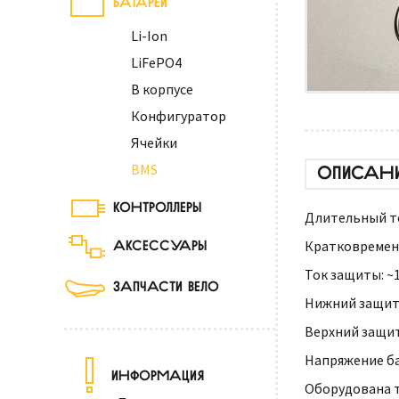
Li-Ion
LiFePO4
В корпусе
Конфигуратор
Ячейки
BMS
ОПИСАН
КОНТРОЛЛЕРЫ
Длительный ток
АКСЕССУАРЫ
Кратковременн
Ток защиты: ~1
ЗАПЧАСТИ ВЕЛО
Нижний защитн
Верхний защит
Напряжение ба
ИНФОРМАЦИЯ
Оборудована 