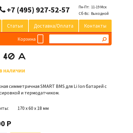
Пн-Пт: 11-19 Мск
+7 (495) 927-52-57
Сб-Вс: Выходной
Статьи
Доставка/оплата
Контакты
Корзина
S 40 A
 В НАЛИЧИИ
ная симметричная SMART BMS для Li Ion батарей с
сировкой и термодатчиком.
иты:
170 х 60 х 18 мм
00 Р