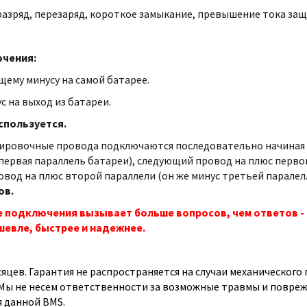
азряд, перезаряд, короткое замыкание, превышение тока защ
чения:
щему минусу на самой батарее.
с на выход из батареи.
спользуется.
ировочные провода подключаются последовательно начиная о
первая параллель батареи), следующий провод на плюс первой
вод на плюс второй параллели (он же минус третьей паралелл
ов.
е подключения вызывает больше вопросов, чем ответов - 
шевле, быстрее и надежнее.
есяцев. Гарантия не распространяется на случаи механическог
Мы не несем ответственности за возможные травмы и повреж
 данной BMS.