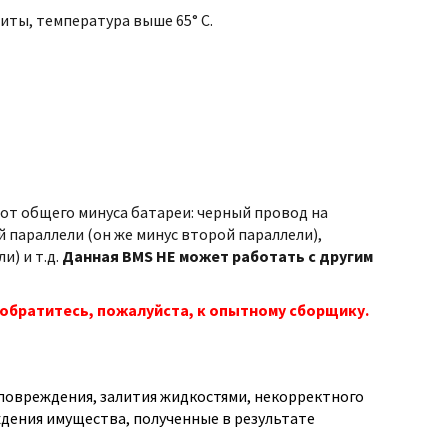
иты, температура выше 65° С.
т общего минуса батареи: черный провод на
 параллели (он же минус второй параллели),
и) и т.д.
Данная BMS НЕ может работать с другим
обратитесь, пожалуйста, к опытному сборщику.
о повреждения, залития жидкостями, некорректного
дения имущества, полученные в результате