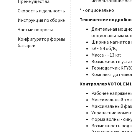
использование батар
Преимущества
* - опционально
Скорость и дальность
Технические подробно
Инструкция по сборке
Длительная мощно
Частые вопросы
опциональным ко
Конфигуратор формы
Ширина магнитов и
батареи
kV ~ 54 об/В;
Масса - ~13 кг;
Возможность устан
Термодатчик KTY83
Комплект датчиков
Контроллер VOTOL EM1
Рабочее напряжение
Максимальный ток: 
Максимальный фазн
Управление момен
Форма волны - сину
Возможность под