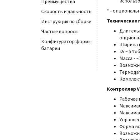
использов
Преимущества
* - опциональ
Скорость и дальность
Технические 
Инструкция по сборке
Длитель
Частые вопросы
опциона
Конфигуратор формы
Ширина м
батареи
kV ~ 54 о
Масса - ~
Возможно
Термодат
Комплект
Контроллер V
Рабочее 
Максимал
Максимал
Управле
Форма во
Возможн