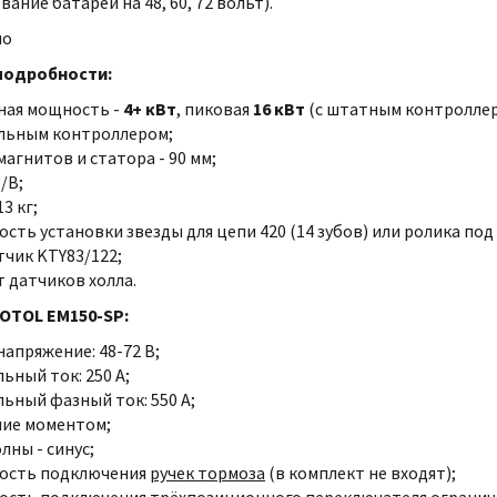
ание батареи на 48, 60, 72 вольт).
но
подробности:
ная мощность -
4+ кВт
, пиковая
16
кВт
(с штатным контроллер
льным контроллером
;
агнитов и статора - 90 мм;
б/В;
13 кг;
сть установки звезды для цепи 420 (14 зубов) или ролика по
чик KTY83/122;
 датчиков холла.
OTOL EM150-SP:
напряжение: 48-72 В;
ьный ток: 250 А;
ьный фазный ток: 550 A;
ние моментом;
лны - синус;
ость подключения
ручек тормоза
(в комплект не входят);