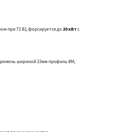
ом при 72 В), форсируется до
20 кВт
с
д ремень шириной 23мм профиль 8M;