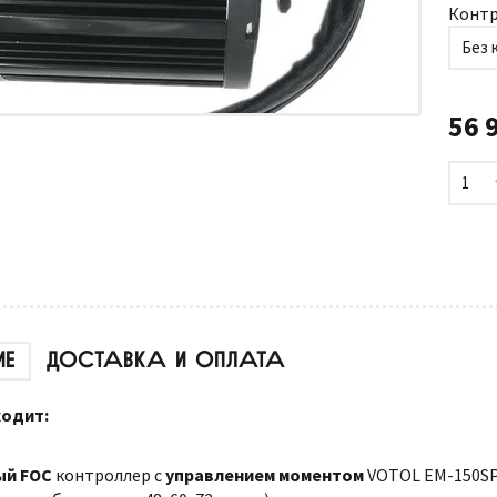
Контр
Без 
56 
1
ИЕ
ДОСТАВКА И ОПЛАТА
ходит:
ый FOC
контроллер с
управлением моментом
VOTOL EM-150SP