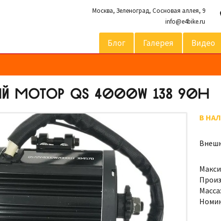
Москва,
Зеленоград, Сосновая аллея, 9
info@e4bike.ru
Блог
Галерея
Видео
ИЙ МОТОР QS 4000W 138 90H
В НА
Внешн
Макси
Произ
Масса
Номин