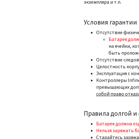
экземпляра и т.п.
Условия гарантии
Отсутствие физич
Батарея долж
на ячейки, ко
быть пролож
Отсутствие следов
Целостность корпу
Эксплуатация с ко
Контроллеры Infin
превышающих допу
собой право отказ
Правила долгой и
Батарея должна ез
Нельзя заряжать б
Старайтесь заряжа