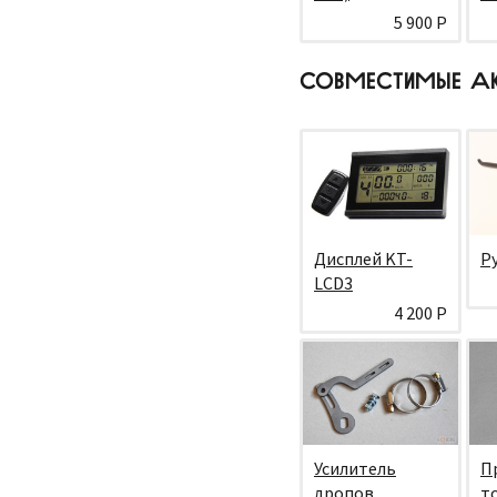
5 900 Р
СОВМЕСТИМЫЕ А
Дисплей KT-
Р
LCD3
4 200 Р
Усилитель
П
дропов
т