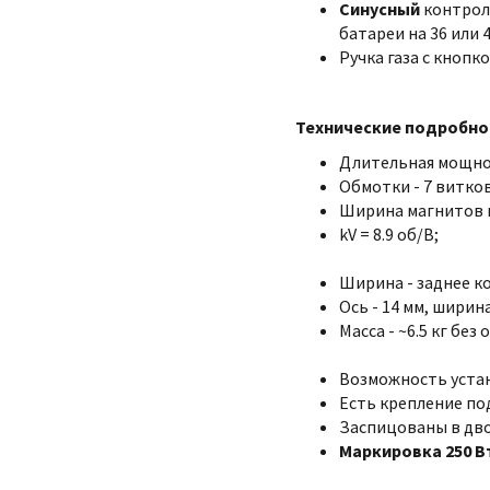
Синусный
контрол
батареи на 36 или 4
Ручка газа с кнопк
Технические подробно
Длительная мощно
Обмотки - 7 витков
Ширина магнитов и
kV = 8.9 об/В;
Ширина - заднее ко
Ось - 14 мм, ширина
Масса - ~6.5 кг без 
Возможность устан
Есть крепление по
Заспицованы в двой
Маркировка 250 В