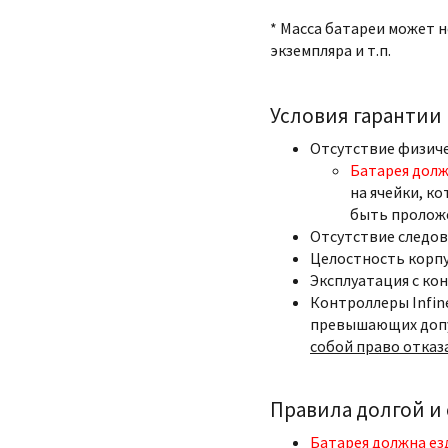
* Масса батареи может 
экземпляра и т.п.
Условия гарантии
Отсутствие физич
Батарея долж
на ячейки, ко
быть пролож
Отсутствие следов
Целостность корпу
Эксплуатация с ко
Контроллеры Infin
превышающих допу
собой право отказ
Правила долгой и
Батарея должна ез