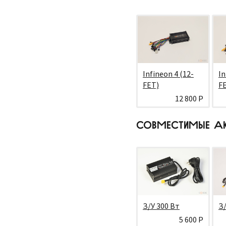
Infineon 4 (12-
In
FET)
F
12 800 Р
СОВМЕСТИМЫЕ А
З/У 300 Вт
З/
5 600 Р