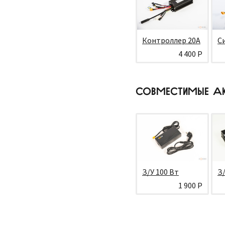
Контроллер 20А
С
4 400 Р
СОВМЕСТИМЫЕ А
З/У 100 Вт
З/
1 900 Р