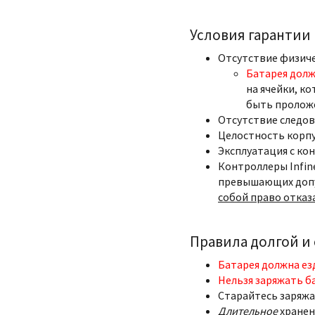
Условия гарантии
Отсутствие физич
Батарея долж
на ячейки, ко
быть пролож
Отсутствие следов
Целостность корпу
Эксплуатация с ко
Контроллеры Infin
превышающих допу
собой право отказ
Правила долгой и
Батарея должна ез
Нельзя заряжать б
Старайтесь заряжа
Длительное
хранен