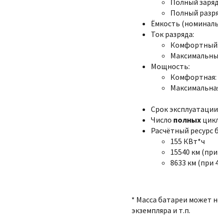
Полный заряд:
Полный разряд
Ёмкость (номинальна
Ток разряда:
Комфортный:
Максимальный
Мощность:
Комфортная: 
Максимальная
Срок эксплуатации:
Число
полных
цикл
Расчётный ресурс 
155 КВт*ч
15540 км (при
8633 км (при 
* Масса батареи может 
экземпляра и т.п.