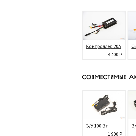
Контроллер 20А
С
4 400 Р
СОВМЕСТИМЫЕ А
З/У 100 Вт
З/
1 900 Р