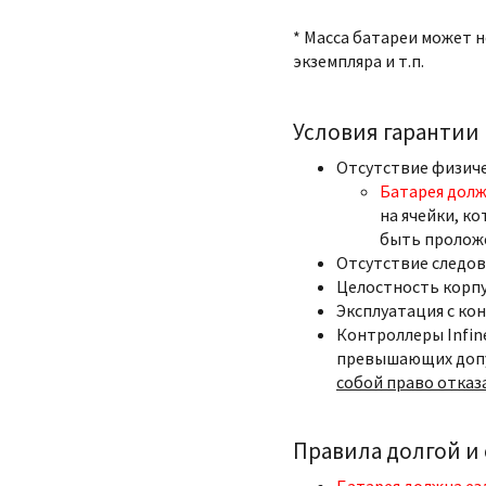
* Масса батареи может 
экземпляра и т.п.
Условия гарантии
Отсутствие физич
Батарея долж
на ячейки, ко
быть пролож
Отсутствие следов
Целостность корпу
Эксплуатация с ко
Контроллеры Infin
превышающих допу
собой право отказ
Правила долгой и
Батарея должна ез