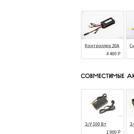
Контроллер 20А
С
4 400 Р
СОВМЕСТИМЫЕ А
З/У 100 Вт
З/
1 900 Р