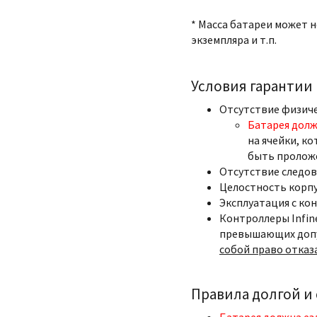
* Масса батареи может 
экземпляра и т.п.
Условия гарантии
Отсутствие физич
Батарея долж
на ячейки, ко
быть пролож
Отсутствие следов
Целостность корпу
Эксплуатация с ко
Контроллеры Infin
превышающих допу
собой право отказ
Правила долгой и
Батарея должна ез