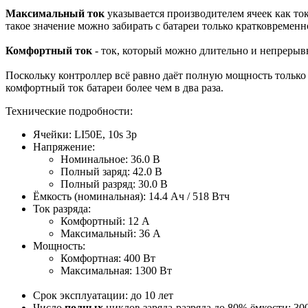
Максимальный ток
указывается производителем ячеек как ток
такое значение можно забирать с батареи только кратковременн
Комфортный ток
- ток, который можно длительно и непрерывн
Поскольку контроллер всё равно даёт полную мощность только н
комфортный ток батареи более чем в два раза.
Технические подробности:
Ячейки: LI50E, 10s 3p
Напряжение:
Номинальное: 36.0 В
Полный заряд: 42.0 В
Полный разряд: 30.0 В
Ёмкость (номинальная): 14.4 Ач / 518 Втч
Ток разряда:
Комфортный: 12 A
Максимальный: 36 A
Мощность:
Комфортная: 400 Вт
Максимальная: 1300 Вт
Срок эксплуатации: до 10 лет
Число
полных
циклов заряда-разряда до 80% ёмкости: 30