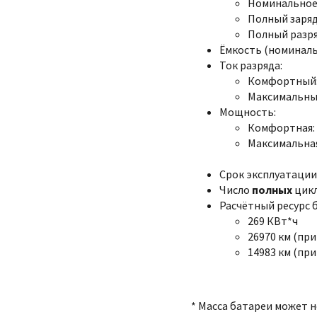
Номинальное:
Полный заряд:
Полный разряд
Ёмкость (номинальна
Ток разряда:
Комфортный:
Максимальный
Мощность:
Комфортная: 
Максимальная
Срок эксплуатации:
Число
полных
цикл
Расчётный ресурс 
269 КВт*ч
26970 км (при
14983 км (при
* Масса батареи может 