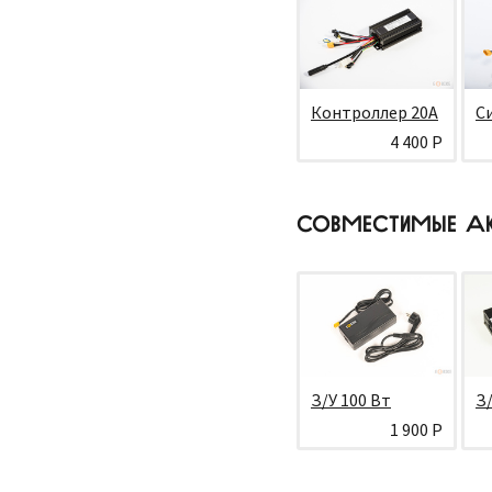
Контроллер 20А
С
4 400 Р
СОВМЕСТИМЫЕ А
З/У 100 Вт
З/
1 900 Р