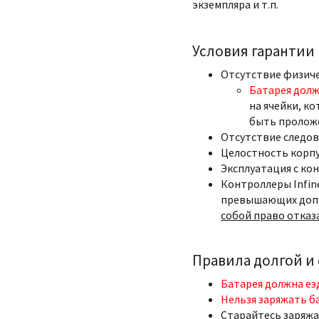
экземпляра и т.п.
Условия гарантии
Отсутствие физич
Батарея долж
на ячейки, ко
быть пролож
Отсутствие следов
Целостность корпу
Эксплуатация с ко
Контроллеры Infin
превышающих допу
собой право отказ
Правила долгой и
Батарея должна ез
Нельзя заряжать б
Старайтесь заряжа