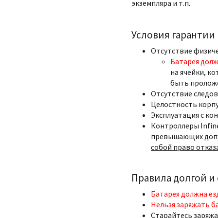
экземпляра и т.п.
Условия гарантии
Отсутствие физич
Батарея долж
на ячейки, ко
быть пролож
Отсутствие следов
Целостность корпу
Эксплуатация с ко
Контроллеры Infin
превышающих допу
собой право отказ
Правила долгой и
Батарея должна ез
Нельзя заряжать б
Старайтесь заряжа