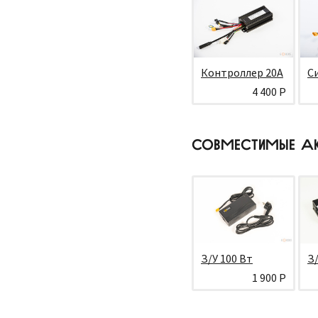
Контроллер 20А
С
4 400 Р
СОВМЕСТИМЫЕ А
З/У 100 Вт
З/
1 900 Р