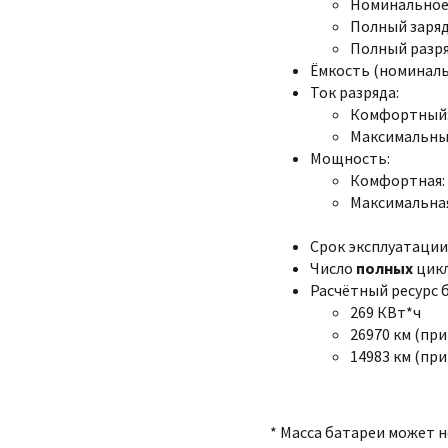
Номинальное:
Полный заряд:
Полный разряд
Ёмкость (номинальна
Ток разряда:
Комфортный:
Максимальный
Мощность:
Комфортная: 
Максимальная
Срок эксплуатации:
Число
полных
цикл
Расчётный ресурс 
269 КВт*ч
26970 км (при
14983 км (при
* Масса батареи может 