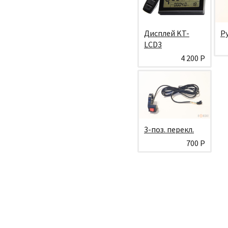
Дисплей KT-
Р
LCD3
4 200 Р
3-поз. перекл.
700 Р