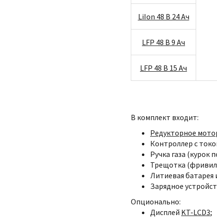
LiIon 48 В 24 Ач
LFP 48 В 9 Ач
LFP 48 В 15 Ач
В комплект входит:
Редукторное мотор
Контроллер с токо
Ручка газа (курок 
Трещотка (фривил) 
Литиевая батарея и
Зарядное устройств
Опционально:
Дисплей
KT-LCD3
;