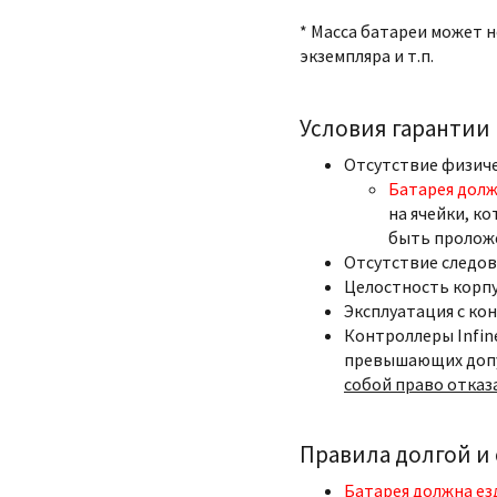
* Масса батареи может 
экземпляра и т.п.
Условия гарантии
Отсутствие физич
Батарея долж
на ячейки, ко
быть пролож
Отсутствие следов
Целостность корпу
Эксплуатация с ко
Контроллеры Infin
превышающих допу
собой право отказ
Правила долгой и
Батарея должна ез