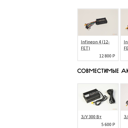
Infineon 4 (12-
In
FET)
F
12 800 Р
СОВМЕСТИМЫЕ А
З/У 300 Вт
З/
5 600 Р