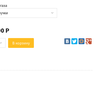
газа
ручки
00 Р