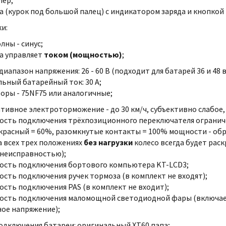
лер;
за (курок под большой палец) с индикатором заряда и кнопкой
и:
лны - синус;
за управляет
током (мощностью)
;
диапазон напряжения: 26 - 60 В (подходит для батарей 36 и 48 в
ьный батарейный ток: 30 А;
оры - 75NF75 или аналогичные;
тивное электроторможение - до 30 км/ч, субъективно слабое, 
сть подключения трёхпозиционного переключателя огранич
расный = 60%, разомкнутые контакты = 100% мощности - обра
а всех трех положениях
без нагрузки
колесо всегда будет рас
 неисправностью);
ость подключения бортового компьютера KT-LCD3;
сть подключения ручек тормоза (в комплект не входят);
сть подключения PAS (в комплект не входит);
сть подключения маломощной светодиодной фары (включаетс
ое напряжение);
одключения батареи: оригинальный XT60 папа;