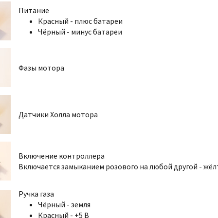
Питание
Красный - плюс батареи
Чёрный - минус батареи
Фазы мотора
Датчики Холла мотора
Включение контроллера
Включается замыканием розового на любой другой - жёл
Ручка газа
Чёрный - земля
Красный - +5 В