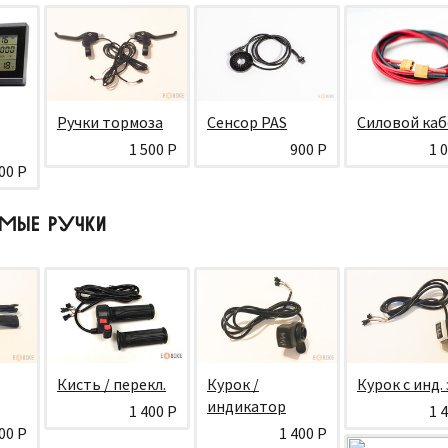
Ручки тормоза
Сенсор PAS
Силовой каб
1 500 Р
900 Р
1 
00 Р
МЫЕ РУЧКИ
Кисть / перекл.
Курок /
Курок с инд. 
индикатор
1 400 Р
1 
00 Р
1 400 Р