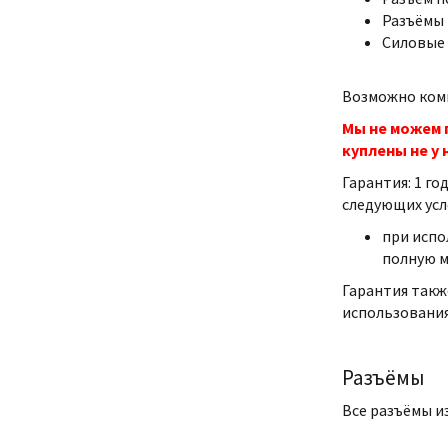
Разъёмы 
Силовые 
Возможно комп
Мы не можем 
куплены не у 
Гарантия: 1 г
следующих усл
при испо
полную 
Гарантия такж
использования
Разъёмы
Все разъёмы и