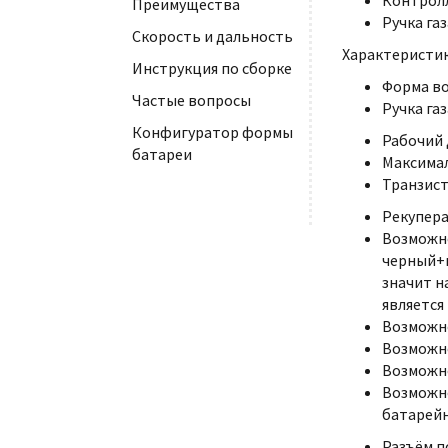
Контрол
Преимущества
Ручка га
Скорость и дальность
Характеристик
Инструкция по сборке
Форма во
Частые вопросы
Ручка га
Конфигуратор формы
Рабочий 
батареи
Максимал
Транзист
Рекупера
Возможно
черный+к
значит н
является
Возможн
Возможно
Возможно
Возможно
батарейн
Разъём п