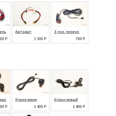
ель
Автомат
3-поз. перекл.
000 Р
1 300 Р
700 Р
зар.
Курок мини
Курок левый
400 Р
1 400 Р
1 400 Р