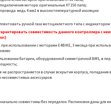
подключения мотора: оригинальные XT150 папа;
провода: медь 4 мм2 в высокотемпературной изоляции
лектовать ручкой газа мотоциклетного типа с индикатором з
гарантировать совместимость данного контроллера с неиз
нас)
од при использовании с моторами E4BIKE, 3 месяца при исполь
овиях:
льзовании батареи, оборудованной симметричной BMS, в перв
мощность;
е не распространяется в случае вскрытия корпуса, попадания
 несовместимых аксессуаров.
значально совместимы без переделок. Распиновки даны для 