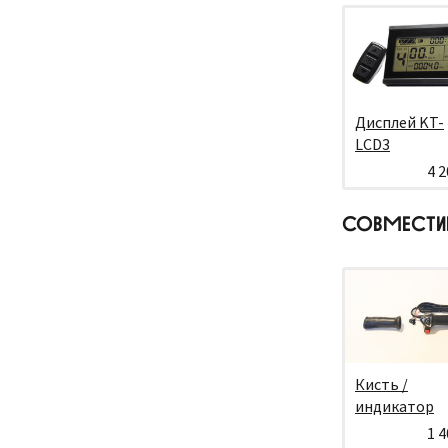
Дисплей KT-
LCD3
4 2
СОВМЕСТИ
Кисть /
индикатор
1 4