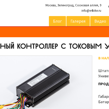
Москва,
Зеленоград, Сосновая аллея, 9
info@e4bike.ru
Блог
Галерея
Видео
НЫЙ КОНТРОЛЛЕР С ТОКОВЫМ У
В НА
Штатн
Униве
ПРОД
Габар
Батар